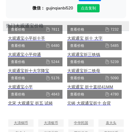
微信：
gujinqianbi520
点击复制
热门大观通宝价格
查看价格
7811
查看价格
7232
大观通宝小平折十手
大观通宝 折十 大字
查看价格
6480
查看价格
5485
大观通宝小平仰通
大观通宝折三铁钱
查看价格
5244
查看价格
5239
大观通宝折十大字降宝
大观通宝折二铁母
查看价格
5176
查看价格
5090
大观通宝小平
大观通宝 折十直径41MM
查看价格
4843
查看价格
4780
北宋 大观通宝 折五 试铸
元铸 大观通宝折十 合背
大清铜币
大清银币
中华民国
袁大头