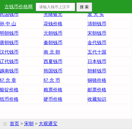
首 页
大清铜币
大清银币
古钱币价格网
民国钱币
光绪银元
袁 大 头
孙 中 山
花钱价格
清朝钱币
明朝钱币
元朝钱币
宋朝钱币
唐朝钱币
秦朝钱币
金代钱币
汉代钱币
南 北 朝
五代十国
辽代钱币
西夏钱币
日本钱币
越南钱币
韩国钱币
朝鲜钱币
纪 念 章
纪 念 币
铜镜价格
银锭价格
粮票价格
邮票价格
纸币价格
硬币价格
收藏知识
首页
>
宋朝
>
大观通宝