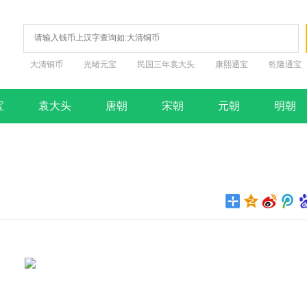
大清铜币
光绪元宝
民国三年袁大头
康熙通宝
乾隆通宝
宝
袁大头
唐朝
宋朝
元朝
明朝