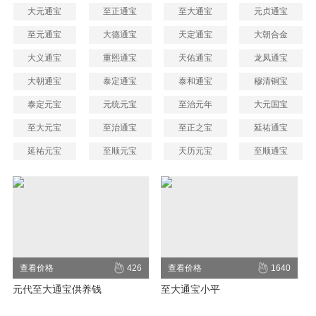
大元通宝
至正通宝
至大通宝
元贞通宝
至元通宝
大德通宝
天定通宝
大朝合金
大义通宝
重熙通宝
天佑通宝
龙凤通宝
大朝通宝
泰定通宝
泰和通宝
穆清铜宝
泰定元宝
元统元宝
至治元年
大元国宝
至大元宝
至治通宝
至正之宝
延祐通宝
延祐元宝
至顺元宝
天历元宝
至顺通宝
查看价格
426
查看价格
1640
元代至大通宝供养钱
至大通宝小平