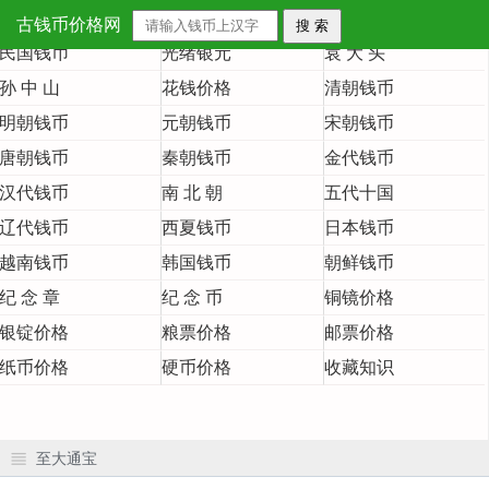
首 页
大清铜币
大清银币
古钱币价格网
民国钱币
光绪银元
袁 大 头
孙 中 山
花钱价格
清朝钱币
明朝钱币
元朝钱币
宋朝钱币
唐朝钱币
秦朝钱币
金代钱币
汉代钱币
南 北 朝
五代十国
辽代钱币
西夏钱币
日本钱币
越南钱币
韩国钱币
朝鲜钱币
纪 念 章
纪 念 币
铜镜价格
银锭价格
粮票价格
邮票价格
纸币价格
硬币价格
收藏知识
至大通宝