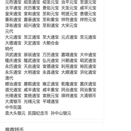
元符通宝
绍圣通宝
绍圣元宝
治平元宝
至道元宝
太平通宝
庆历重宝
景佑元宝
天圣元宝
咸平元宝
皇宋通宝
宣和通宝
至和元宝
明道元宝
景德元宝
重和通宝
嘉泰通宝
至和重宝
祥符通宝
祥符元宝
淳祐通宝
绍兴通宝
至和通宝
大宋元宝
元代
大元通宝
至正通宝
至大通宝
元贞通宝
至元通宝
大德通宝
天定通宝
大朝合金
明代
洪武通宝
崇祯通宝
万历通宝
嘉靖通宝
大中通宝
隆庆通宝
隆武通宝
弘光通宝
兴朝通宝
昭武通宝
永历通宝
天启通宝
宣德通宝
利用通宝
裕民通宝
永乐通宝
大明通宝
永昌通宝
大顺通宝
洪化通宝
清代
顺治通宝
康熙通宝
雍正通宝
乾隆通宝
嘉庆通宝
道光通宝
咸丰通宝
咸丰重宝
同治通宝
同治重宝
光绪通宝
宣统通宝
宣统元宝
祺祥通宝
大清铜币
大清银币
光绪元宝
平靖通宝
中华民国
袁大头银元
民国纪念币
孙中山银元
推荐钱币