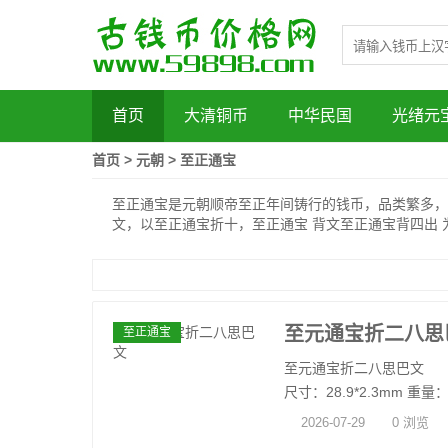
首页
大清铜币
中华民国
光绪元
首页
>
元朝
>
至正通宝
至正通宝是元朝顺帝至正年间铸行的钱币，品类繁多，
文，以至正通宝折十，至正通宝 背文至正通宝背四出 
至元通宝折二八思
至正通宝
至元通宝折二八思巴文
尺寸：28.9*2.3mm 重量：6.
2026-07-29
0 浏览