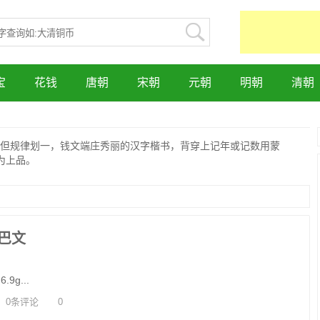
宝
花钱
唐朝
宋朝
元朝
明朝
清朝
但规律划一，钱文端庄秀丽的汉字楷书，背穿上记年或记数用蒙
为上品。
巴文
9g...
0条评论
0