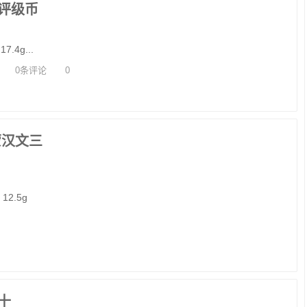
评级币
.4g...
0条评论
0
蒙汉文三
12.5g
十