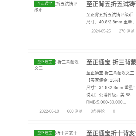
至正背五折五试铸
至正通宝
至正背五折五试铸评级币
尺寸：40.8*2.8mm 重量：17
2024-05-25
270 浏览
至正通宝 折三背
至正通宝
至正通宝 折三背蒙汉文三
【买家佣金: 15%】
尺寸：34.8×2.8mm 重量：
说明：公博评级，美 88
RMB:5,000-30,000...
2022-06-18
660 浏览
0条评论
0
至正通宝折十背亥
至正通宝