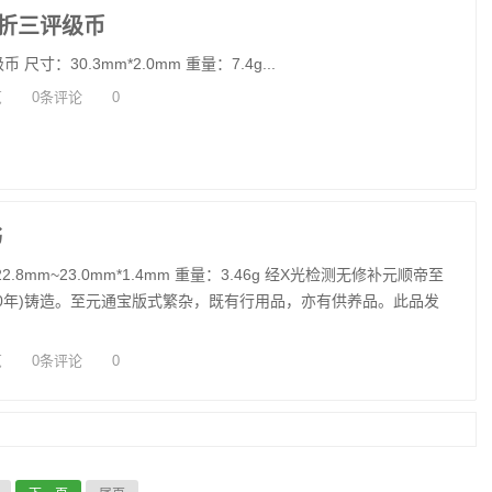
折三评级币
寸：30.3mm*2.0mm 重量：7.4g...
览
0条评论
0
书
8mm~23.0mm*1.4mm 重量：3.46g 经X光检测无修补元顺帝至
340年)铸造。至元通宝版式繁杂，既有行用品，亦有供养品。此品发
览
0条评论
0