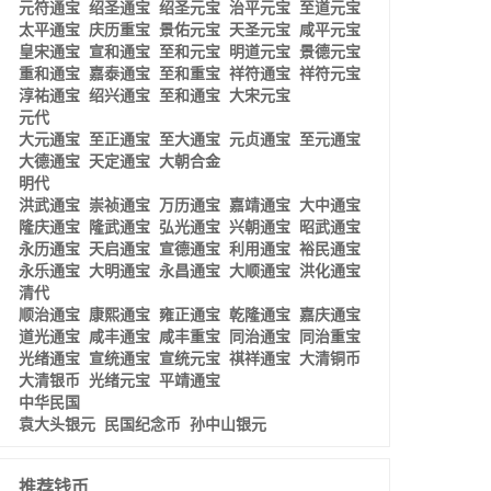
元符通宝
绍圣通宝
绍圣元宝
治平元宝
至道元宝
太平通宝
庆历重宝
景佑元宝
天圣元宝
咸平元宝
皇宋通宝
宣和通宝
至和元宝
明道元宝
景德元宝
重和通宝
嘉泰通宝
至和重宝
祥符通宝
祥符元宝
淳祐通宝
绍兴通宝
至和通宝
大宋元宝
元代
大元通宝
至正通宝
至大通宝
元贞通宝
至元通宝
大德通宝
天定通宝
大朝合金
明代
洪武通宝
崇祯通宝
万历通宝
嘉靖通宝
大中通宝
隆庆通宝
隆武通宝
弘光通宝
兴朝通宝
昭武通宝
永历通宝
天启通宝
宣德通宝
利用通宝
裕民通宝
永乐通宝
大明通宝
永昌通宝
大顺通宝
洪化通宝
清代
顺治通宝
康熙通宝
雍正通宝
乾隆通宝
嘉庆通宝
道光通宝
咸丰通宝
咸丰重宝
同治通宝
同治重宝
光绪通宝
宣统通宝
宣统元宝
祺祥通宝
大清铜币
大清银币
光绪元宝
平靖通宝
中华民国
袁大头银元
民国纪念币
孙中山银元
推荐钱币