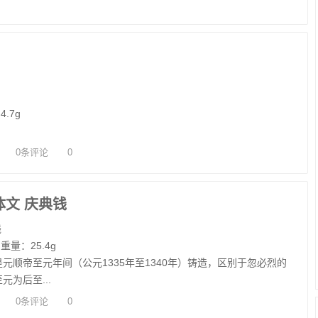
4.7g
0条评论
0
体文 庆典钱
钱
m 重量：25.4g
元顺帝至元年间（公元1335年至1340年）铸造，区别于忽必烈的
为后至...
0条评论
0