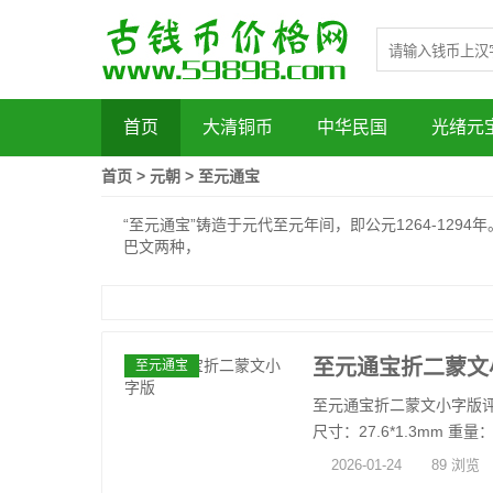
首页
大清铜币
中华民国
光绪元
首页
>
元朝
>
至元通宝
“至元通宝”铸造于元代至元年间，即公元1264-12
巴文两种，
至元通宝折二蒙文
至元通宝
至元通宝折二蒙文小字版
尺寸：27.6*1.3mm 重量：4.
2026-01-24
89 浏览