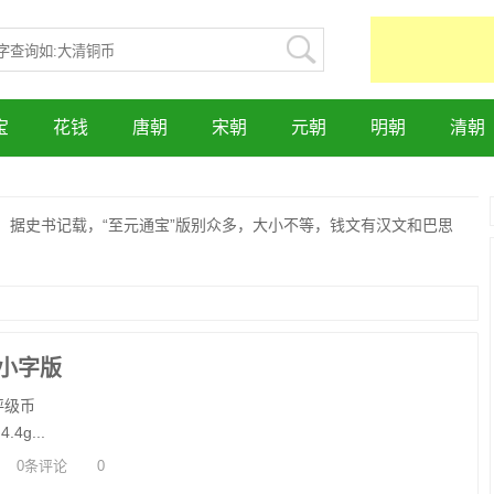
宝
花钱
唐朝
宋朝
元朝
明朝
清朝
94年。据史书记载，“至元通宝”版别众多，大小不等，钱文有汉文和巴思
小字版
评级币
4g...
0条评论
0