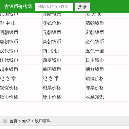
首 页
大清铜币
大清银币
古钱币价格网
民国钱币
光绪银元
袁 大 头
孙 中 山
花钱价格
清朝钱币
明朝钱币
元朝钱币
宋朝钱币
唐朝钱币
秦朝钱币
金代钱币
汉代钱币
南 北 朝
五代十国
辽代钱币
西夏钱币
日本钱币
越南钱币
韩国钱币
朝鲜钱币
纪 念 章
纪 念 币
铜镜价格
银锭价格
粮票价格
邮票价格
纸币价格
硬币价格
收藏知识
首页
>
知识
>
钱币百科