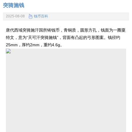
突骑施钱
2025-08-08
钱币百科
唐代西域突骑施汗国所铸钱币，青铜质，圆形方孔，钱面为一圈粟
特文，意为“天可汗突骑施钱”，背面有凸起的弓形图案。钱径约
25mm，厚约2mm，重约4.6g。