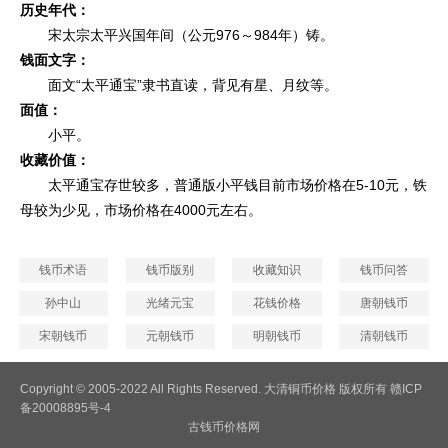
历史年代：
宋太宗太平兴国年间（公元976～984年）铸。
钱面文字：
面文“太平通宝”隶书直读，背见有星、月纹等。
面值：
小平。
收藏价值：
太平通宝存世较多，普通版小平钱目前市场价格在5-10元，铁
母较为少见，市场价格在4000元左右。
钱币术语
钱币版别
收藏知识
钱币问答
孙中山
光绪元宝
花钱价格
唐朝钱币
宋朝钱币
元朝钱币
明朝钱币
清朝钱币
Copyright © 2005-2022 All Rights Reserved. 大清铜币价格 版权所有 赣ICP
备20008895号-4
古钱币价格网