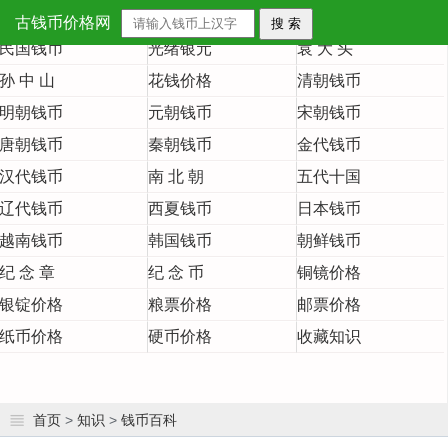
首 页
大清铜币
大清银币
古钱币价格网
民国钱币
光绪银元
袁 大 头
孙 中 山
花钱价格
清朝钱币
明朝钱币
元朝钱币
宋朝钱币
唐朝钱币
秦朝钱币
金代钱币
汉代钱币
南 北 朝
五代十国
辽代钱币
西夏钱币
日本钱币
越南钱币
韩国钱币
朝鲜钱币
纪 念 章
纪 念 币
铜镜价格
银锭价格
粮票价格
邮票价格
纸币价格
硬币价格
收藏知识
首页
>
知识
>
钱币百科